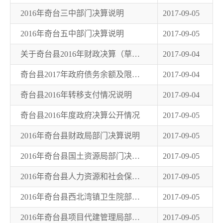
2016年奇台三中部门决算说明
2017-09-05
2016年奇台五中部门决算说明
2017-09-05
关于奇台县2016年财政决算（草案） 的报告
2017-09-04
奇台县2017年政府债务余额及限额情况
2017-09-04
奇台县2016年转移支付情况说明
2017-09-04
奇台县2016年度政府决算公开情况
2017-09-05
2016年奇台县财政局部门决算说明
2017-09-05
2016年奇台县国土资源局部门决算公开说明
2017-09-05
2016年奇台县人力资源和社会保障局部门决算说明
2017-09-05
2016年奇台县西北湾镇卫生院部门决算
2017-09-05
2016年奇台县项目代建管理局部门决算说明
2017-09-05