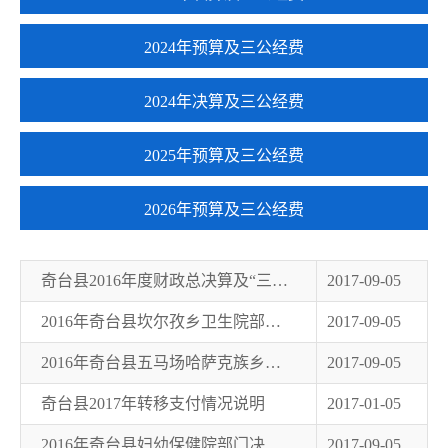
2024年预算及三公经费
2024年决算及三公经费
2025年预算及三公经费
2026年预算及三公经费
奇台县2016年度财政总决算及“三公”经费支出情况
2017-09-05
2016年奇台县坎尔孜乡卫生院部门决算
2017-09-05
2016年奇台县五马场哈萨克族乡卫生院部门决算
2017-09-05
奇台县2017年转移支付情况说明
2017-01-05
2016年奇台县妇幼保健院部门决算说明
2017-09-05