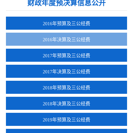
财政年度预决算信息公开
2016年预算及三公经费
2016年决算及三公经费
2017年预算及三公经费
2017年决算及三公经费
2018年预算及三公经费
2018年决算及三公经费
2019年预算及三公经费