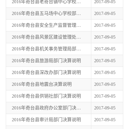
2016年奇台县老奇台镇中心学校部门决算公开说明
2017-09-05
2016年奇台县五马场中心学校部门决算公开说明
2017-09-05
2016年奇台县安全生产监督管理局决算说明
2017-09-05
2016年奇台县风景区建设管理处部门决算说明
2017-09-05
2016年奇台县机关事务管理局部门决算说明
2017-09-05
2016年奇台县旅游局部门决算说明
2017-09-05
2016年奇台县深改办部门决算说明
2017-09-05
2016年奇台县地震台决算说明
2017-09-05
2016年奇台县供销社部门决算说明
2017-09-05
2016年奇台县政府办公室部门决算公开相关说明
2017-09-05
2016年奇台县审计局部门决算说明
2017-09-05