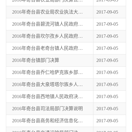
2016年奇台县农业局农业执法大队部门决算公开说明
2017-09-05
2016年奇台县碧流河镇人民政府部门决算说明
2017-09-05
2016年奇台县坎尔孜乡人民政府决算说明
2017-09-05
2016年奇台县老奇台镇人民政府部门决算说明
2017-09-05
2016年奇台镇部门决算
2017-09-05
2016年奇台县乔仁哈萨克族乡部门决算说明
2017-09-05
2016年奇台县大泉塔塔尔族乡人民政府决算说明
2017-09-05
2016年奇台县西地镇人民政府决算说明
2017-09-05
2016年奇台县司法局部门决算说明
2017-09-05
2016年奇台县商务和经济信息化委员会部门决算说明
2017-09-05