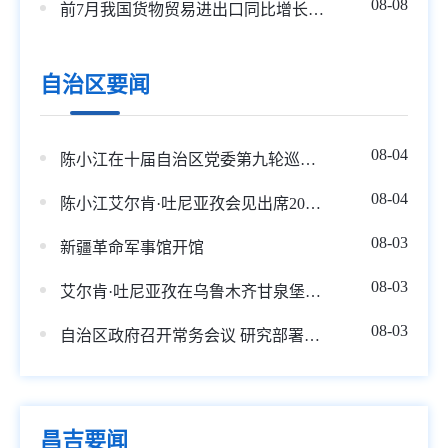
08-08
前7月我国货物贸易进出口同比增长17.3%
自治区要闻
08-04
陈小江在十届自治区党委第九轮巡视集中反馈会暨第十轮巡视动员部署会上强调 不断提高巡视的震慑力穿透力推动力 为建设社会主义现代化新疆提供坚强政治保障
08-04
陈小江艾尔肯·吐尼亚孜会见出席2026年反恐国际研讨会中外嘉宾
08-03
新疆革命军事馆开馆
08-03
艾尔肯·吐尼亚孜在乌鲁木齐甘泉堡经开区调研
08-03
自治区政府召开常务会议 研究部署重点领域安全生产“打非治违”工作等
昌吉要闻