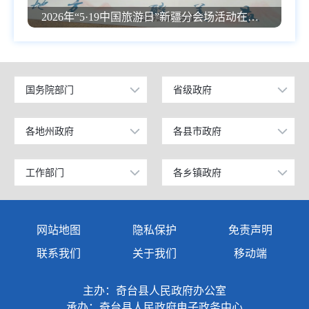
2026年“5·19中国旅游日”新疆分会场活动在奇台江布拉克盛大启幕
国务院部门
省级政府
公安部
北京
工业和信息化部
上海
各地州政府
各县市政府
乌鲁木齐市
昌吉市
科学技术部
广东
昌吉回族自治州
阜康市
工作部门
各乡镇政府
政府办公室
奇台镇
教育部
天津
阿克苏地区
玛纳斯县
发展和改革委员会
西北湾镇
国家发展和改革委员会
江苏
网站地图
隐私保护
免责声明
克孜勒苏柯尔克孜自治州
呼图壁县
教育局
西地镇
国防部
山东
联系我们
关于我们
移动端
塔城地区
吉木萨尔县
商务科技和工业信息化局
半截沟镇
外交部
浙江
主办：奇台县人民政府办公室
伊犁哈萨克自治州
奇台县
公安局
碧流河镇
承办：奇台县人民政府电子政务中心