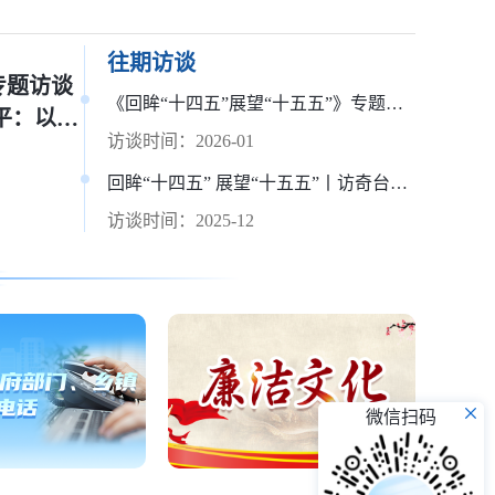
往期访谈
专题访谈
《回眸“十四五”展望“十五五”》专题访谈栏目 州教育局党组书记徐雪峰 谈教育强州新蓝图 办好老百姓满意的教育
平：以数
访谈时间：2026-01
如何为昌
回眸“十四五” 展望“十五五”丨访奇台县委书记王斌
访谈时间：2025-12
微信扫码