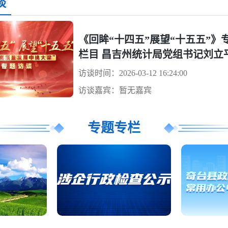
谈
《回眸“十四五”展望“十五五”》
栏目 昌吉州统计局党组书记刘立
为媒，“实”字托底，看统计力量
访谈时间：2026-03-12 16:24:00
吉州高质量发展保驾护航
访谈嘉宾：暂无嘉宾
专题专栏