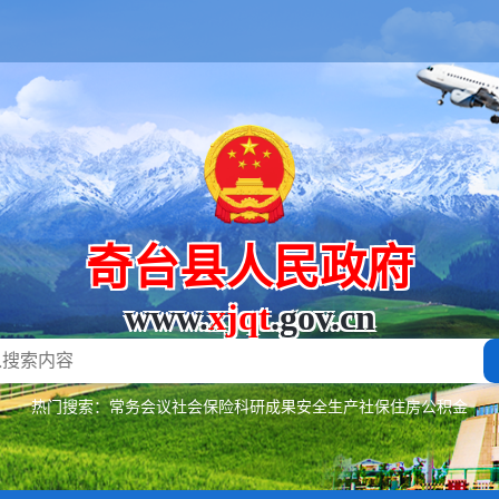
奇台县人民政府
www.
xjqt
.gov.cn
热门搜索：
常务会议
社会保险
科研成果
安全生产
社保
住房公积金