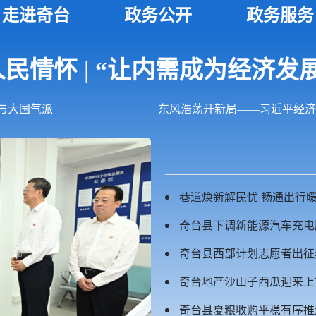
走进奇台
政务公开
政务服务
民情怀 | “让内需成为经济发
|
与大国气派
东风浩荡开新局——习近平经济
巷道焕新解民忧 畅通出行
奇台县下调新能源汽车充电
奇台县西部计划志愿者出征
奇台地产沙山子西瓜迎来上
奇台县夏粮收购平稳有序推