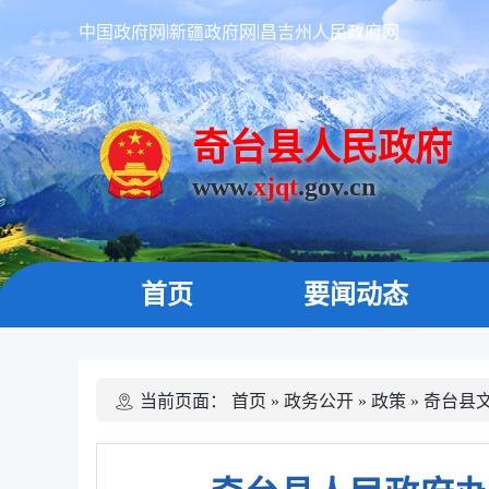
|
|
中国政府网
新疆政府网
昌吉州人民政府网
奇台县人民政府
www.
xjqt
.gov.cn
首页
要闻动态
当前页面：
首页
»
政务公开
»
政策
»
奇台县