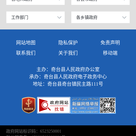
乌鲁木齐市
昌吉市
科学技术部
广东
昌吉回族自治州
阜康市
工作部门
各乡镇政府
政府办公室
奇台镇
教育部
天津
阿克苏地区
玛纳斯县
发展和改革委员会
西北湾镇
国家发展和改革委员会
江苏
网站地图
隐私保护
免责声明
克孜勒苏柯尔克孜自治州
呼图壁县
教育局
西地镇
国防部
山东
联系我们
关于我们
移动端
塔城地区
吉木萨尔县
商务科技和工业信息化局
半截沟镇
外交部
浙江
主办：奇台县人民政府办公室
伊犁哈萨克自治州
奇台县
公安局
碧流河镇
承办：奇台县人民政府电子政务中心
民政部
安徽
巴音郭楞蒙古自治州
木垒哈萨克自治县
地址：奇台县奇台镇民主路111号
民政局
吉布库镇
司法部
福建
阿勒泰地区
新疆准东国家经济技术开发区
司法局
东湾镇
财政部
江西
克拉玛依市
昌吉国家高新技术产业开发区
财政局
三个庄子镇
人力资源和社会保障部
重庆
博尔塔拉蒙古自治州
新疆昌吉国家农高区
人力资源和社会保障局
老奇台镇
政府网站标识码：6523250001
自然资源部
广西