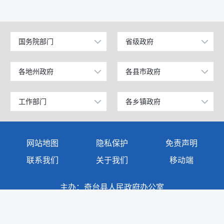
国务院部门
省级政府
公安部
北京
工业和信息化部
上海
各地州政府
各县市政府
乌鲁木齐市
昌吉市
科学技术部
广东
伊犁哈萨克自治州
阜康市
工作部门
各乡镇政府
政府办公室
奇台镇
教育部
天津
塔城地区
玛纳斯县
发展和改革委员会
西北湾镇
国家发展和改革委员会
江苏
网站地图
隐私保护
免责声明
阿勒泰地区
呼图壁县
教育局
西地镇
国防部
山东
联系我们
关于我们
移动端
博尔塔拉蒙古自治州
吉木萨尔县
商务科技和工业信息化局
半截沟镇
外交部
浙江
主办：奇台县人民政府办公室
克拉玛依市
奇台县
公安局
碧流河镇
承办：奇台县人民政府电子政务中心
民政部
安徽
巴音郭楞蒙古自治州
木垒哈萨克自治县
地址：魁星东街1369号
民政局
吉布库镇
司法部
福建