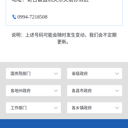
0994-7218508
说明：上述号码可能会随时发生变动，我们会不定期
更新。
国务院部门
省级政府
公安部
北京
工业和信息化部
上海
各地州政府
各县市政府
乌鲁木齐市
昌吉市
科学技术部
广东
昌吉回族自治州
阜康市
工作部门
各乡镇政府
政府办公室
奇台镇
教育部
天津
阿克苏地区
玛纳斯县
发展和改革委员会
西北湾镇
国家发展和改革委员会
江苏