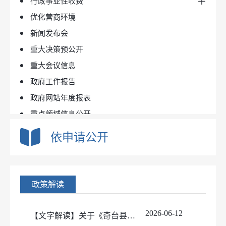
行政事业性收费
新疆政府采购网
优化营商环境
昌吉州公共资源交易网
行政事业性收费
新闻发布会
目录标准
收费清单
重大决策预公开
实施情况
重大会议信息
政府工作报告
政府网站年度报表
重点领域信息公开
国民经济和社会发展统计
依申请公开
人事信息及公务员招考
权力事项清单
人事任免
行政许可和其他对外管理服务
公务员招录
政策解读
行政处罚、强制清单及办理公示
依据条件和程序
基层政务公开目录
办件公示(线上)
依据条件和程序
2026-06-12
【文字解读】关于《奇台县人民政府办公室关于印发奇台县地震应急预案的通知》的政策解读