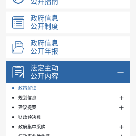
公开指南
昌吉州文件
政府信息
政府规章
公开制度
奇台县文件
政府文件
政府信息
政府办文件
公开年报
行政规范性文件
法定主动
政府领导
公开内容
机构职能
政策解读
规划信息
建议提案
国民经济和发展规划
财政预决算
国土空间规划
人大建议
政府集中采购
专项规划和区域规划
政协提案