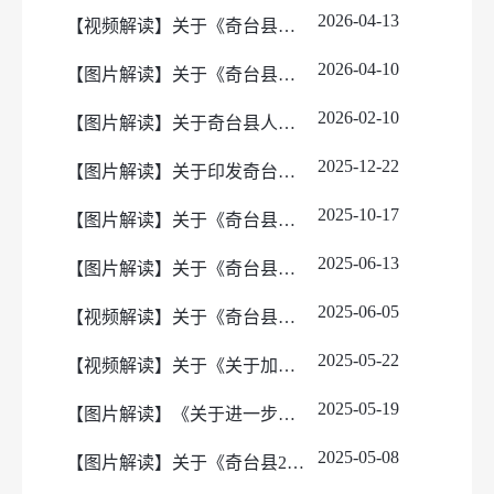
双随机、一公开
办件公示(线下)
处罚/强制/结果公示（线上）
2026-04-13
【视频解读】关于《奇台县农田残膜治理十条措施》的政策解读
涉企收费
处罚/强制/结果公示（线下）
2026-04-10
【图片解读】关于《奇台县高标准农田建设项目资产移交及建后管护实施细则（暂行）》的政策解读
2026-02-10
【图片解读】关于奇台县人民政府2025年政府信息公开工作年度报告的解读
2025-12-22
【图片解读】关于印发奇台县突发环境事件应急预案的通知的解读
2025-10-17
【图片解读】关于《奇台县临时救助工作实施方案》的解读
2025-06-13
【图片解读】关于《奇台县进一步加快推进“高效办成一件事”打造“典范中心”实施方案》的政策解读
2025-06-05
【视频解读】关于《奇台县关于进一步鼓励与支持盘活利用农村闲置住房的指导意见（试行）》政策解读
2025-05-22
【视频解读】关于《关于加快解决奇台县住宅小区不动产登记工作的意见》的政策解读
2025-05-19
【图片解读】《关于进一步规范奇台县水利工程农业水价执行标准的通知》的政策解读
2025-05-08
【图片解读】关于《奇台县2025年农田地膜污染治理工作方案》的政策解读