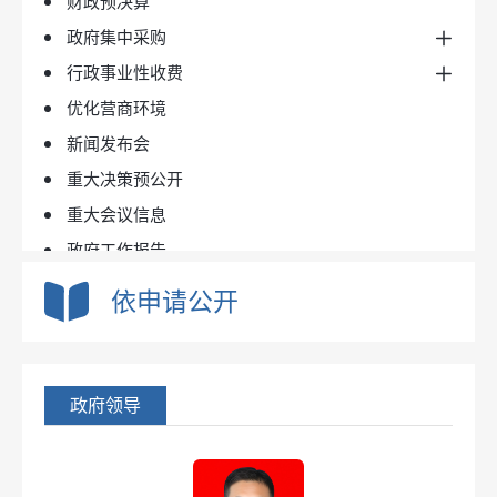
财政预决算
国土空间规划
人大建议
政府集中采购
专项规划和区域规划
政协提案
行政事业性收费
新疆政府采购网
优化营商环境
昌吉州公共资源交易网
行政事业性收费
新闻发布会
目录标准
收费清单
重大决策预公开
实施情况
重大会议信息
政府工作报告
政府网站年度报表
依申请公开
重点领域信息公开
国民经济和社会发展统计
人事信息及公务员招考
政府领导
权力事项清单
人事任免
行政许可和其他对外管理服务
公务员招录