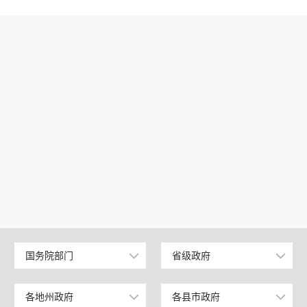
国务院部门
省级政府
公安部
北京
工业和信息化部
上海
各地州政府
各县市政府
乌鲁木齐市
昌吉市