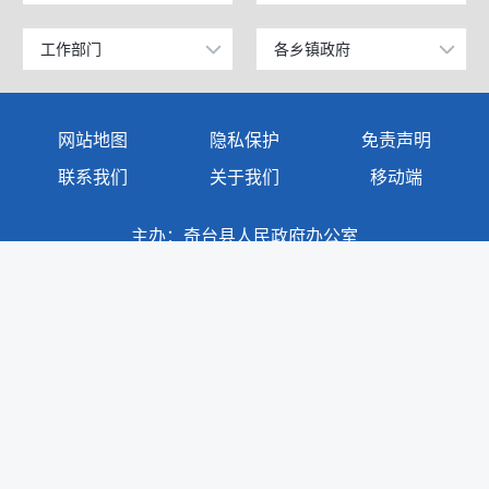
科学技术部
广东
昌吉回族自治州
阜康市
工作部门
各乡镇政府
政府办公室
奇台镇
教育部
天津
阿克苏地区
玛纳斯县
发展和改革委员会
西北湾镇
国家发展和改革委员会
江苏
网站地图
隐私保护
免责声明
克孜勒苏柯尔克孜自治州
呼图壁县
教育局
西地镇
国防部
山东
联系我们
关于我们
移动端
塔城地区
吉木萨尔县
商务科技和工业信息化局
半截沟镇
外交部
浙江
主办：奇台县人民政府办公室
伊犁哈萨克自治州
奇台县
公安局
碧流河镇
承办：奇台县人民政府电子政务中心
民政部
安徽
巴音郭楞蒙古自治州
木垒哈萨克自治县
地址：奇台县奇台镇民主路111号
民政局
吉布库镇
司法部
福建
阿勒泰地区
新疆准东国家经济技术开发区
司法局
东湾镇
财政部
江西
克拉玛依市
昌吉国家高新技术产业开发区
财政局
三个庄子镇
人力资源和社会保障部
重庆
博尔塔拉蒙古自治州
新疆昌吉国家农高区
人力资源和社会保障局
老奇台镇
政府网站标识码：6523250001
自然资源部
广西
吐鲁番市
新公网安备：65232502000001号