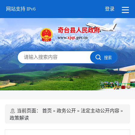
网站支持 IPv6
登录
奇台县人民政府
www.
xjqt
.gov.cn
搜索
当前页面：
首页
»
政务公开
»
法定主动公开内容
»
政策解读