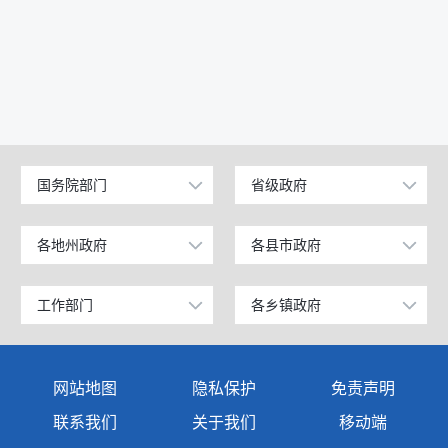
国务院部门
省级政府
公安部
北京
工业和信息化部
上海
各地州政府
各县市政府
乌鲁木齐市
昌吉市
科学技术部
广东
昌吉回族自治州
阜康市
工作部门
各乡镇政府
政府办公室
奇台镇
教育部
天津
阿克苏地区
玛纳斯县
发展和改革委员会
西北湾镇
国家发展和改革委员会
江苏
网站地图
隐私保护
免责声明
克孜勒苏柯尔克孜自治州
呼图壁县
教育局
西地镇
国防部
山东
联系我们
关于我们
移动端
塔城地区
吉木萨尔县