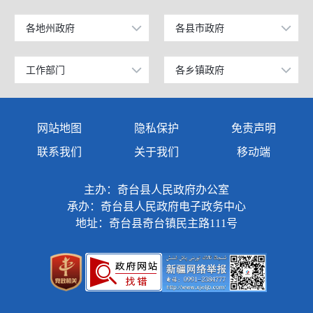
工业和信息化部
上海
各地州政府
各县市政府
乌鲁木齐市
昌吉市
科学技术部
广东
昌吉回族自治州
阜康市
工作部门
各乡镇政府
政府办公室
奇台镇
教育部
天津
阿克苏地区
玛纳斯县
发展和改革委员会
西北湾镇
国家发展和改革委员会
江苏
网站地图
隐私保护
免责声明
克孜勒苏柯尔克孜自治州
呼图壁县
教育局
西地镇
国防部
山东
联系我们
关于我们
移动端
塔城地区
吉木萨尔县
商务科技和工业信息化局
半截沟镇
外交部
浙江
主办：奇台县人民政府办公室
伊犁哈萨克自治州
奇台县
公安局
碧流河镇
承办：奇台县人民政府电子政务中心
民政部
安徽
巴音郭楞蒙古自治州
木垒哈萨克自治县
地址：奇台县奇台镇民主路111号
民政局
吉布库镇
司法部
福建
阿勒泰地区
新疆准东国家经济技术开发区
司法局
东湾镇
财政部
江西
克拉玛依市
昌吉国家高新技术产业开发区
财政局
三个庄子镇
人力资源和社会保障部
重庆