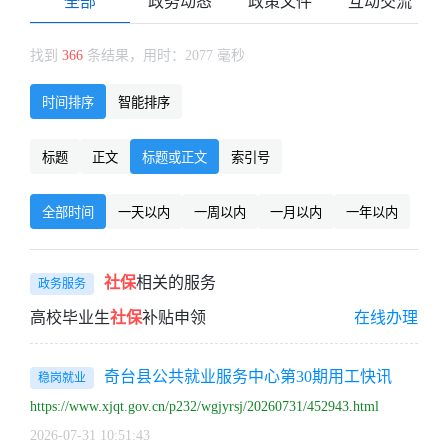
全部
政务动态
政策文件
互动交流
找到
366
条结果，用时：2077 毫秒
时间排序
智能排序
标题
正文
标题或正文
索引号
全部时间
一天以内
一周以内
一月以内
一年以内
社保
相关的服务
政务服务
高校毕业生
社保
补贴申领
在线办理
奇台县公共就业服务中心第30期用工快讯
稳岗就业
https://www.xjqt.gov.cn/p232/wgjyrsj/20260731/452943.html
2026-07-31 10:51:43