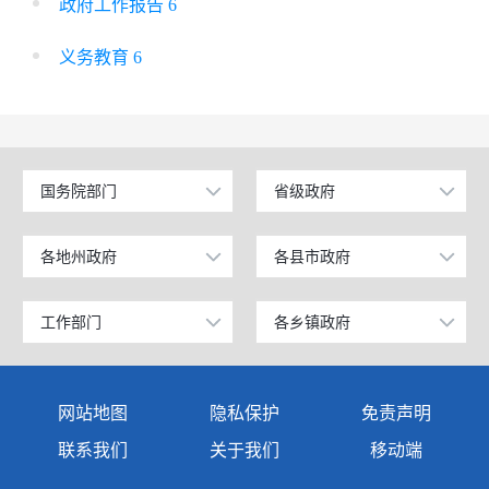
政府工作报告 6
义务教育 6
国务院部门
省级政府
公安部
北京
工业和信息化部
上海
各地州政府
各县市政府
乌鲁木齐市
昌吉市
科学技术部
广东
昌吉回族自治州
阜康市
工作部门
各乡镇政府
政府办公室
奇台镇
教育部
天津
阿克苏地区
玛纳斯县
发展和改革委员会
西北湾镇
国家发展和改革委员会
江苏
网站地图
隐私保护
免责声明
克孜勒苏柯尔克孜自治州
呼图壁县
教育局
西地镇
国防部
山东
联系我们
关于我们
移动端
塔城地区
吉木萨尔县
商务科技和工业信息化局
半截沟镇