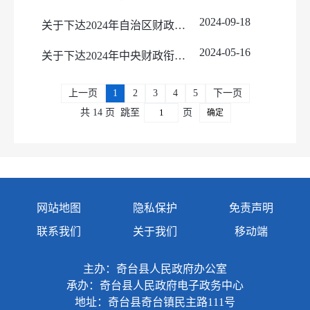
2023年预算及三公经费
2024-09-18
2023年决算及三公经费
关于下达2024年自治区财政衔接推进乡村振兴补助资金（巩固拓展脱贫攻坚成果和乡村振兴任务）预算的通知
2024年预算及三公经费
2024-05-16
关于下达2024年中央财政衔接推进乡村振兴补助资金预算的通知
2024年决算及三公经费
2025年预算及三公经费
上一页
1
2
3
4
5
下一页
2026年预算及三公经费
共 14 页
跳至
页
确定
网站地图
隐私保护
免责声明
联系我们
关于我们
移动端
主办：奇台县人民政府办公室
承办：奇台县人民政府电子政务中心
地址：奇台县奇台镇民主路111号