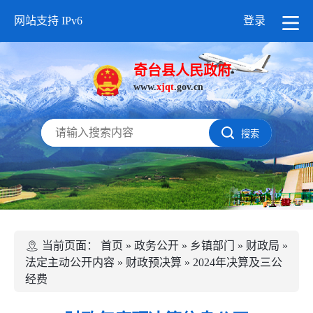
网站支持 IPv6
登录
奇台县人民政府
www.
xjqt
.gov.cn
搜索
当前页面：
首页
»
政务公开
»
乡镇部门
»
财政局
»
法定主动公开内容
»
财政预决算
»
2024年决算及三公
经费