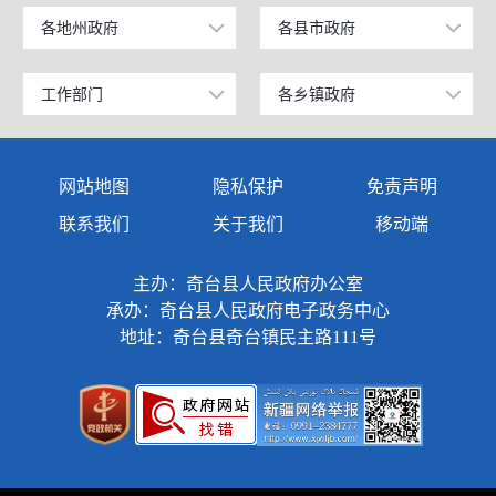
工业和信息化部
上海
各地州政府
各县市政府
乌鲁木齐市
昌吉市
科学技术部
广东
昌吉回族自治州
阜康市
工作部门
各乡镇政府
政府办公室
奇台镇
教育部
天津
阿克苏地区
玛纳斯县
发展和改革委员会
西北湾镇
国家发展和改革委员会
江苏
网站地图
隐私保护
免责声明
克孜勒苏柯尔克孜自治州
呼图壁县
教育局
西地镇
国防部
山东
联系我们
关于我们
移动端
塔城地区
吉木萨尔县
商务科技和工业信息化局
半截沟镇
外交部
浙江
主办：奇台县人民政府办公室
伊犁哈萨克自治州
奇台县
公安局
碧流河镇
承办：奇台县人民政府电子政务中心
民政部
安徽
巴音郭楞蒙古自治州
木垒哈萨克自治县
地址：奇台县奇台镇民主路111号
民政局
吉布库镇
司法部
福建
阿勒泰地区
新疆准东国家经济技术开发区
司法局
东湾镇
财政部
江西
克拉玛依市
昌吉国家高新技术产业开发区
财政局
三个庄子镇
人力资源和社会保障部
重庆
博尔塔拉蒙古自治州
新疆昌吉国家农高区