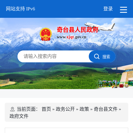
网站支持 IPv6
登录
奇台县人民政府
www.
xjqt
.gov.cn
搜索
当前页面：
首页
»
政务公开
»
政策
»
奇台县文件
»
政府文件