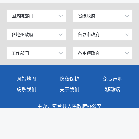
国务院部门
省级政府
公安部
北京
工业和信息化部
上海
各地州政府
各县市政府
乌鲁木齐市
昌吉市
科学技术部
广东
昌吉回族自治州
阜康市
工作部门
各乡镇政府
政府办公室
奇台镇
教育部
天津
阿克苏地区
玛纳斯县
发展和改革委员会
西北湾镇
国家发展和改革委员会
江苏
网站地图
隐私保护
免责声明
克孜勒苏柯尔克孜自治州
呼图壁县
教育局
西地镇
国防部
山东
联系我们
关于我们
移动端
塔城地区
吉木萨尔县
商务科技和工业信息化局
半截沟镇
外交部
浙江
主办：奇台县人民政府办公室
伊犁哈萨克自治州
奇台县
公安局
碧流河镇
承办：奇台县人民政府电子政务中心
民政部
安徽
巴音郭楞蒙古自治州
木垒哈萨克自治县
地址：奇台县奇台镇民主路111号
民政局
吉布库镇
司法部
福建
阿勒泰地区
新疆准东国家经济技术开发区
司法局
东湾镇