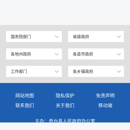
国务院部门
省级政府
公安部
北京
工业和信息化部
上海
各地州政府
各县市政府
乌鲁木齐市
昌吉市
科学技术部
广东
昌吉回族自治州
阜康市
工作部门
各乡镇政府
政府办公室
奇台镇
教育部
天津
阿克苏地区
玛纳斯县
发展和改革委员会
西北湾镇
国家发展和改革委员会
江苏
网站地图
隐私保护
免责声明
克孜勒苏柯尔克孜自治州
呼图壁县
教育局
西地镇
国防部
山东
联系我们
关于我们
移动端
塔城地区
吉木萨尔县
商务科技和工业信息化局
半截沟镇
外交部
浙江
主办：奇台县人民政府办公室
伊犁哈萨克自治州
奇台县
公安局
碧流河镇
承办：奇台县人民政府电子政务中心
民政部
安徽