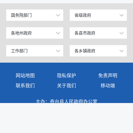
国务院部门
省级政府
公安部
北京
工业和信息化部
上海
各地州政府
各县市政府
乌鲁木齐市
昌吉市
科学技术部
广东
昌吉回族自治州
阜康市
工作部门
各乡镇政府
政府办公室
奇台镇
教育部
天津
阿克苏地区
玛纳斯县
发展和改革委员会
西北湾镇
国家发展和改革委员会
江苏
网站地图
隐私保护
免责声明
克孜勒苏柯尔克孜自治州
呼图壁县
教育局
西地镇
国防部
山东
联系我们
关于我们
移动端
塔城地区
吉木萨尔县
商务科技和工业信息化局
半截沟镇
外交部
浙江
主办：奇台县人民政府办公室
伊犁哈萨克自治州
奇台县
公安局
碧流河镇
承办：奇台县人民政府电子政务中心
民政部
安徽
巴音郭楞蒙古自治州
木垒哈萨克自治县
地址：奇台县奇台镇民主路111号
民政局
吉布库镇
司法部
福建
阿勒泰地区
新疆准东国家经济技术开发区
司法局
东湾镇