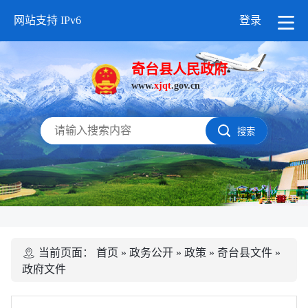
网站支持 IPv6
登录
奇台县人民政府
www.
xjqt
.gov.cn
搜索
当前页面：
首页
»
政务公开
»
政策
»
奇台县文件
»
政府文件